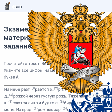
ESUO
Экзаменационный (типовой)
материал ОГЭ / Русский / 07
задание (24) / 37
Прочитайте текст. Вставьте пропущенные буквы.
Укажите все цифры, на месте которых пишется
буква
А
.
(1)
(2)
На небе разг..
рается з..
ря. Я пробираюсь узкой
(3)
(4)
д..
рожкой через густую рожь. Тяжёлые к..
лосья
(5)
(6)
к..
саются лица и будто с..
бираются удержать
(7)
(8)
(9)
меня. Из прид..
рожных зар..
слей вып..
рхнула