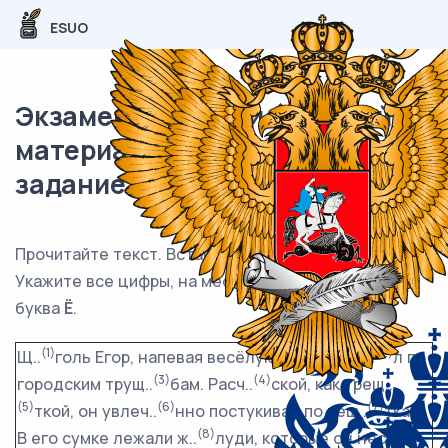
ESUO
Экзаменационный (типовой)
материал ОГЭ / Русский / 07
задание (24) / 38
Прочитайте текст. Вставьте пропущенные буквы.
Укажите все цифры, на месте которых пишется
буква
Ё
.
(1)
(2)
Щ..
голь Егор, напевая весёлую песенку, ш..
л по
(3)
(4)
городским трущ..
бам. Расч..
ской, как трещ..
(5)
(6)
(7)
ткой, он увлеч..
нно постукивал по реш..
ткам.
(8)
В его сумке лежали ж..
луди, которые он нёс в