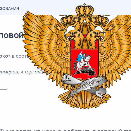
АЗОВАНИЯ
вой) материал ОГЭ / Русский 
око
» в соответствующей форме, соблюдая нормы совре
рмеров, и торговцев.
__.