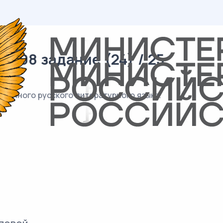
/ 08 задание (24) / 25
менного русского литературного языка.