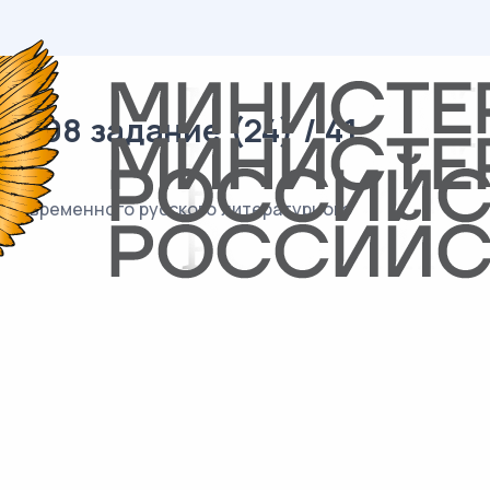
 08 задание (24) / 41
 современного русского литературного