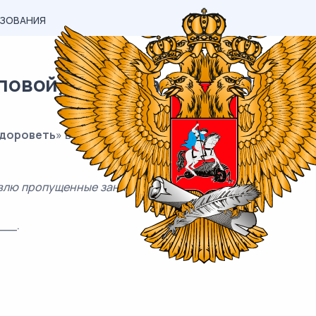
АЗОВАНИЯ
вой) материал ОГЭ / Русский /
дороветь
» в соответствующей форме, соблюдая нормы
влю пропущенные занятия.
__.