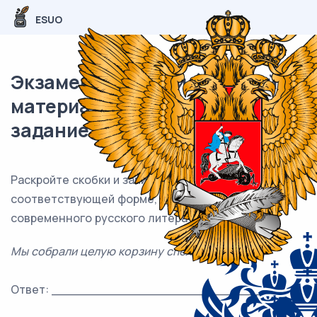
ESUO
Экзаменационный (типовой)
материал ОГЭ / Русский / 08
задание (24) / 42
Раскройте скобки и запишите слово «
вишня
» в
соответствующей форме, соблюдая нормы
современного русского литературного языка.
Мы собрали целую корзину спелых (вишня).
Ответ: ___________________________.