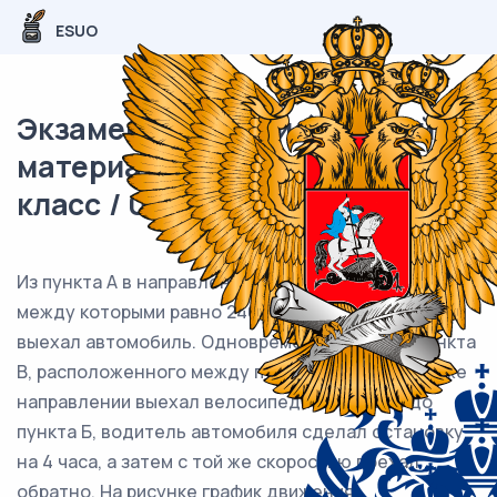
ESUO
Экзаменационный (типовой)
материал ВПР / Математика / 7
класс / 09 задание (25) / 19
Из пункта А в направлении пункта Б, расстояние
между которыми равно 240 км, в 7 часов утра
выехал автомобиль. Одновременно с ним из пункта
В, расположенного между пунктами А и Б, в том же
направлении выехал велосипедист. Доехав до
пункта Б, водитель автомобиля сделал остановку
на 4 часа, а затем с той же скоростью поехал
обратно. На рисунке график движения