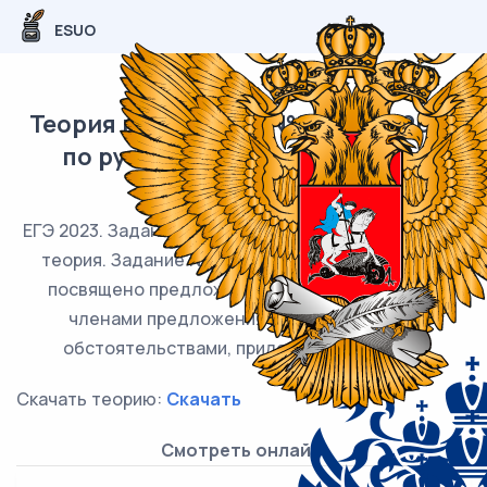
ESUO
Теория по заданию №17 в ЕГЭ-2023
по русскому языку (задания и
ответы)
ЕГЭ 2023. Задание №17 ЕГЭ 2023 по русскому языку
теория. Задание №17 из ЕГЭ по русскому языку
посвящено предложениям с обособленными
членами предложения (определениями,
обстоятельствами, приложениями и т.д.).
Скачать теорию:
Скачать
Смотреть онлайн