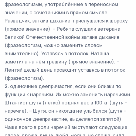
фразеологизмы, употреблённые в переносном
значении, с сочетаниями в прямом смысле.
Разведчик, затаив дыхание, прислушался к шороху
(прямое значение). – Ребята слушали ветерана
Великой Отечественной войны затаив дыхание
(фразеологизм, можно заменить словом
внимательно). Уставясь в потолок, Наташа
заметила на нём трещину (прямое значение). –
Лентяй целый день проводит уставясь в потолок
(фразеологизм).
2.
одиночные деепричастия, если они близки по
функции к наречиям. Их можно заменить наречиями.
Штангист шутя (легко) поднял вес в 100 кг (шутя –
наречие). – Шутя, он никогда не улыбался (шутя –
одиночное деепричастие, выделяется запятой).
Чаще всего в роли наречий выступают следующие
слова: дрожа, дыша, любя, молча, не спеша, сидя,