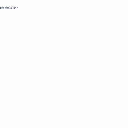
ае если-
 о его смысле
 одинаковых по смыслу
 разных по смыслу
юдей называются -
бывают