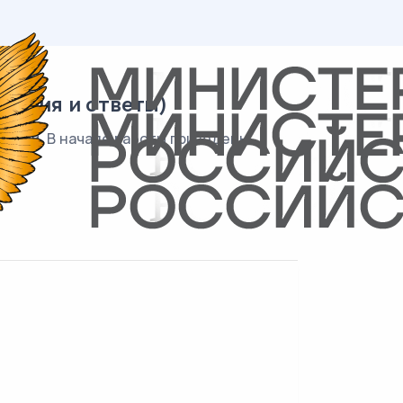
адания и ответы)
даний. В начале работы приведены