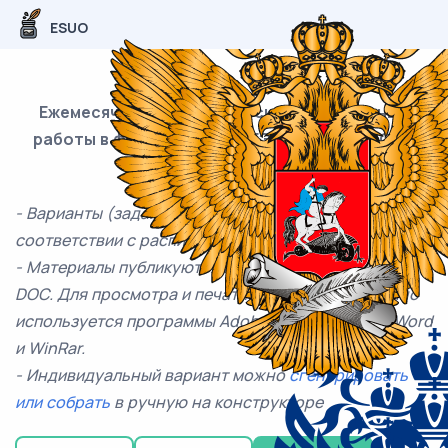
ESUO
Ежемесячные диагостические контрольные
работы в формате ЕГЭ / ОГЭ / ВПР от ESUO на
2025-2026 учебный год.
- Варианты (задания и ответы) публикуются в
соответствии с расписание работ на сайте
- Материалы публикуются в формате WinZip, PDF и
DOC. Для просмотра и печати таких файлов обычно
используется программы Adobe AcrobatReader, Word
и WinRar.
- Индивидуальный вариант можно
сгенирировать
или собрать
в ручную на конструкторе