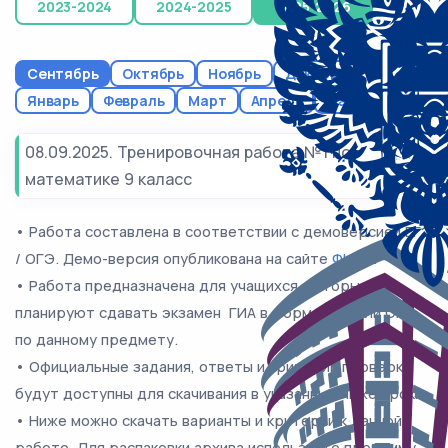
2023-2024
2024-2025
2025-2026
Сентябрь
Октябрь
Ноябрь
Декабрь
Январь
Февраль
Март
Апрель
Май
08.09.2025. Тренировочная работа №1 по
математике 9 каласс
• Работа составлена в соответствии с демоверсией ЕГЭ
/ ОГЭ. Демо-версия опубликована на сайте
ФИПИ
.
• Работа предназначена для учащихся, которые
планируют сдавать экзамен ГИА в форме ЕГЭ или ОГЭ
по данному предмету.
• Официальные задания, ответы и критерии проверки
будут доступны для скачивания в указанные ниже сроки.
• Ниже можно скачать варианты и критерии к данной
работе. Для распаковки архива используйте прогрмму