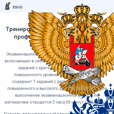
ESUO
Тренировочный вариант №6 ЕГЭ по
профильной математике 2025
(задания и ответы)
Экзаменационная работа состоит из двух частей,
включающих в себя 19 заданий. Часть 1 содержит 12
заданий с кратким ответом базового и
повышенного уровней сложности. Часть 2
содержит 7 заданий с развернутым ответом
повышенного и высокого уровней сложности. На
выполнение экзаменационной работы по
математике отводится 3 часа 55 минут (235 минут).