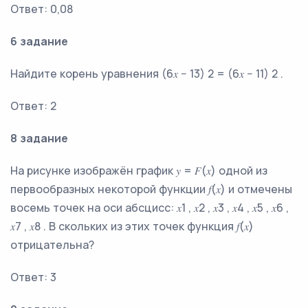
Ответ: 0,08
6 задание
Найдите корень уравнения (6𝑥 − 13) 2 = (6𝑥 − 11) 2 .
Ответ: 2
8 задание
На рисунке изображён график 𝑦 = 𝐹(𝑥) одной из
первообразных некоторой функции 𝑓(𝑥) и отмечены
восемь точек на оси абсцисс: 𝑥1 , 𝑥2 , 𝑥3 , 𝑥4 , 𝑥5 , 𝑥6 ,
𝑥7 , 𝑥8 . В скольких из этих точек функция 𝑓(𝑥)
отрицательна?
Ответ: 3