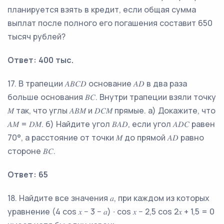
планируется взять в кредит, если общая сумма
выплат после полного его погашения составит 650
тысяч рублей?
Ответ: 400 тыс.
17.
В трапеции 𝐴𝐵𝐶𝐷 основание 𝐴𝐷 в два раза
больше основания 𝐵𝐶. Внутри трапеции взяли точку
𝑀 так, что углы 𝐴𝐵𝑀 и 𝐷𝐶𝑀 прямые. а) Докажите, что
𝐴𝑀 = 𝐷𝑀. б) Найдите угол 𝐵𝐴𝐷, если угол 𝐴𝐷𝐶 равен
70°, а расстояние от точки 𝑀 до прямой 𝐴𝐷 равно
стороне 𝐵𝐶.
Ответ: 65
18.
Найдите все значения 𝑎, при каждом из которых
уравнение (4 cos 𝑥 − 3 − 𝑎) ∙ cos 𝑥 − 2,5 cos 2𝑥 + 1,5 = 0