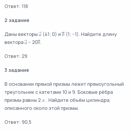
Ответ: 118
2 задание
Даны векторы 𝑎⃗ (41; 0) и 𝑏⃗⃗ (1; −1). Найдите длину
вектора 𝑎⃗ − 20𝑏⃗⃗.
Ответ: 29
3 задание
В основании прямой призмы лежит прямоугольный
треугольник с катетами 10 и 9. Боковые рёбра
призмы равны 2 𝜋 . Найдите объём цилиндра,
описанного около этой призмы.
Ответ: 90,5