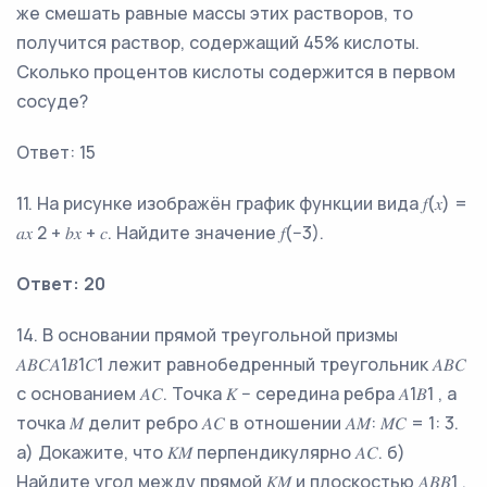
же смешать равные массы этих растворов, то
получится раствор, содержащий 45% кислоты.
Сколько процентов кислоты содержится в первом
сосуде?
Ответ: 15
11. На рисунке изображён график функции вида 𝑓(𝑥) =
𝑎𝑥 2 + 𝑏𝑥 + 𝑐. Найдите значение 𝑓(−3).
Ответ: 20
14. В основании прямой треугольной призмы
𝐴𝐵𝐶𝐴1𝐵1𝐶1 лежит равнобедренный треугольник 𝐴𝐵𝐶
с основанием 𝐴𝐶. Точка 𝐾 − середина ребра 𝐴1𝐵1 , а
точка 𝑀 делит ребро 𝐴𝐶 в отношении 𝐴𝑀: 𝑀𝐶 = 1: 3.
а) Докажите, что 𝐾𝑀 перпендикулярно 𝐴𝐶. б)
Найдите угол между прямой 𝐾𝑀 и плоскостью 𝐴𝐵𝐵1 ,