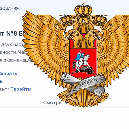
АЗОВАНИЯ
т №8 ЕГЭ по профильной математике 20
двух частей, включающих в себя 19 заданий. Часть 1 со
жности. Часть 2 содержит 7 заданий с развернутым отв
 экзаменационной работы по математике отводится 3 ч
Скачать
ь
ант:
Перейти
Смотреть онлайн