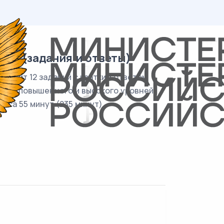
25 (задания и ответы)
держит 12 заданий с кратким ответом
етом повышенного и высокого уровней
аса 55 минут (235 минут).