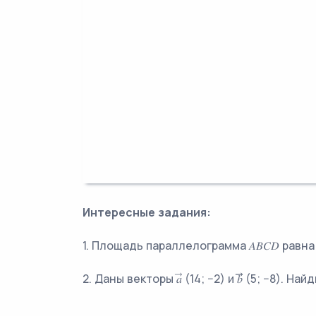
Интересные задания:
1. Площадь параллелограмма 𝐴𝐵𝐶𝐷 равна
2. Даны векторы 𝑎⃗ (14; −2) и 𝑏⃗⃗ (5; −8). Най
3. В куб с ребром 3 вписан шар. Найдите 