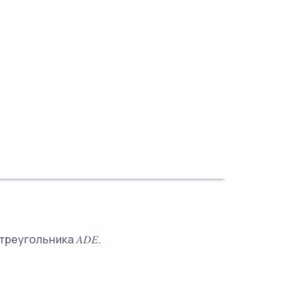
реугольника 𝐴𝐷𝐸.