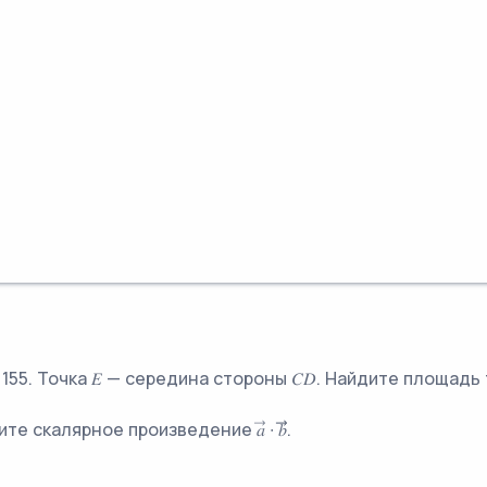
 155. Точка 𝐸 — середина стороны 𝐶𝐷. Найдите площадь т
дите скалярное произведение 𝑎⃗ ∙ 𝑏⃗⃗.
объём этого шара, делённый на 𝜋