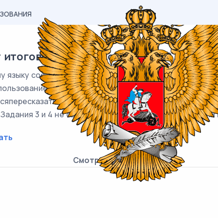
АЗОВАНИЯ
итогового собеседования №12 9 класс 
 языку состоит из двух частей, включающих в себя четы
спользованием одного текста. Задание 1 – чтение вслух
етсяпересказать прочитанный текст, дополнив его высказ
 Задания 3 и 4 не связаны с текстом, который Вы читали 
ать
Смотреть онлайн