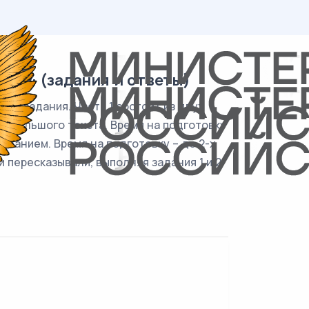
2024 (задания и ответы)
ре задания. Часть 1 состоит из двух
 небольшого текста. Время на подготовку
ыванием. Время на подготовку – до 2-х
и пересказывали, выполняя задания 1 и 2.