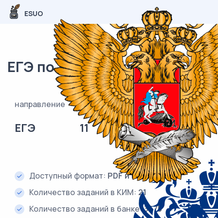
ESUO
ЕГЭ по математике (база)
направление
класс
предмет
ЕГЭ
11
Математика
(база)
Доступный формат:
PDF и DOC (Word)
Количество заданий в КИМ:
21
Количество заданий в банке:
3675