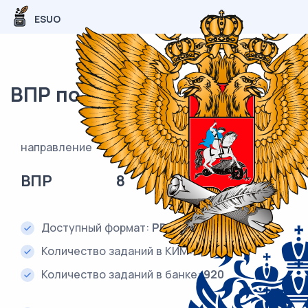
ESUO
ВПР по химии 8 класс
направление
класс
предмет
ВПР
8
Химия
Доступный формат:
PDF и DOC (Word)
Количество заданий в КИМ:
9
Количество заданий в банке:
920