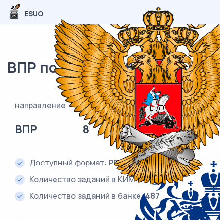
ESUO
ВПР по истории 8 класс
направление
класс
предмет
ВПР
8
История
Доступный формат:
PDF и DOC (Word)
Количество заданий в КИМ:
7
Количество заданий в банке:
487