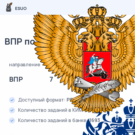
ESUO
ВПР по математике 7 класс
направление
класс
предмет
ВПР
7
Математика
Доступный формат:
PDF и DOC (Word)
Количество заданий в КИМ:
17
Количество заданий в банке:
1693