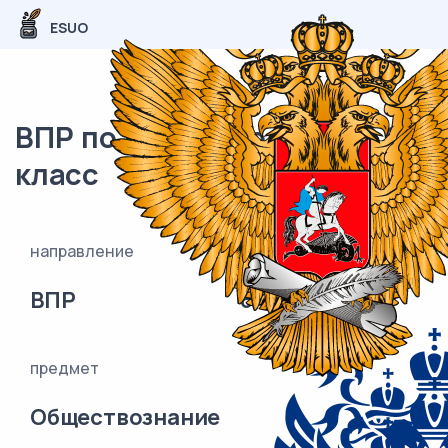
ESUO
ВПР по обществознанию 6
класс
направление
класс
ВПР
6
предмет
Обществознание