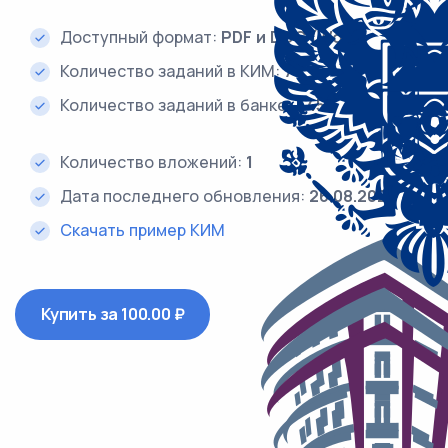
Доступный формат:
PDF и DOC (Word)
Количество заданий в КИМ:
7
Количество заданий в банке:
645
Количество вложений:
1
Дата последнего обновления:
26.08.2024
Скачать пример КИМ
Купить за 100.00 ₽