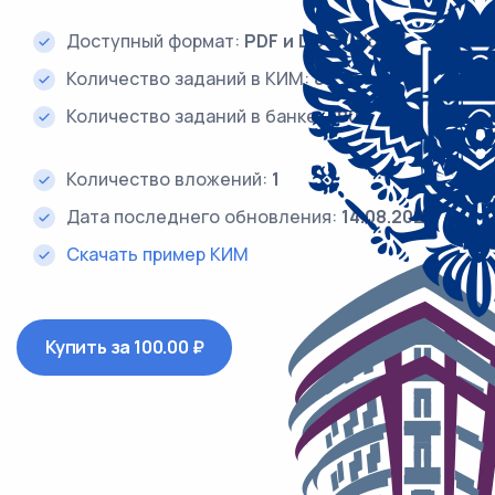
Доступный формат:
PDF и DOC (Word)
Количество заданий в КИМ:
8
Количество заданий в банке:
790
Количество вложений:
1
Дата последнего обновления:
14.08.2025
Скачать пример КИМ
Купить за 100.00 ₽