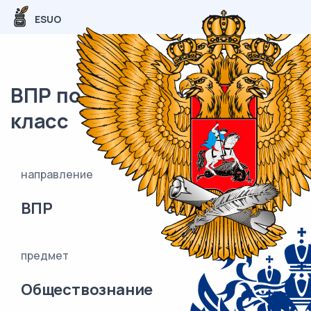
ESUO
ВПР по обществознанию 8
класс
направление
класс
ВПР
8
предмет
Обществознание