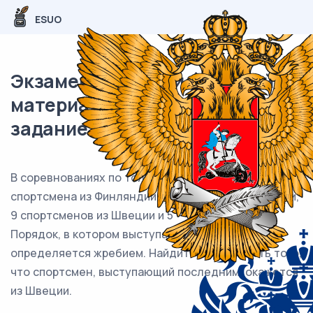
ESUO
Экзаменационный (типовой)
материал ЕГЭ / База / 05
задание (24) / 145
В соревнованиях по толканию ядра участвуют 4
спортсмена из Финляндии, 7 спортсменов из Дании,
9 спортсменов из Швеции и 5 — из Норвегии.
Порядок, в котором выступают спортсмены,
определяется жребием. Найдите вероятность того,
что спортсмен, выступающий последним, окажется
из Швеции.