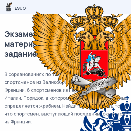
ESUO
Экзаменационный (типовой)
материал ЕГЭ / База / 05
задание (24) / 147
В соревнованиях по толканию ядра участвуют 6
спортсменов из Великобритании, 3 спортсмена из
Франции, 6 спортсменов из Германии и 10 — из
Италии. Порядок, в котором выступают спортсмены,
определяется жребием. Найдите вероятность того,
что спортсмен, выступающий последним, окажется
из Франции.