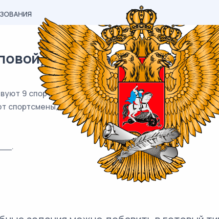
АЗОВАНИЯ
вой) материал ЕГЭ / База / 05
вуют 9 спортсменов из Дании, 3 спортсмена из Швеции, 
ют спортсмены, определяется жребием. Найдите вероят
__.