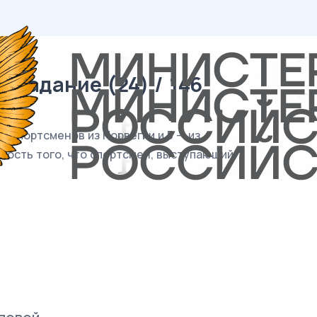
 задание (24) / 146
8 спортсменов из Норвегии и 5 — из
ность того, что спортсмен, выступающий