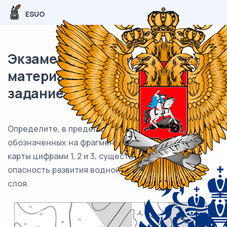
ESUO
Экзаменационный (типовой)
материал ЕГЭ / География / 27
задание (24) / 24
Определите, в пределах какого из участков,
обозначенных на фрагменте топографической
карты цифрами 1, 2 и 3, существует наибольшая
опасность развития водной эрозии почвенного
слоя.