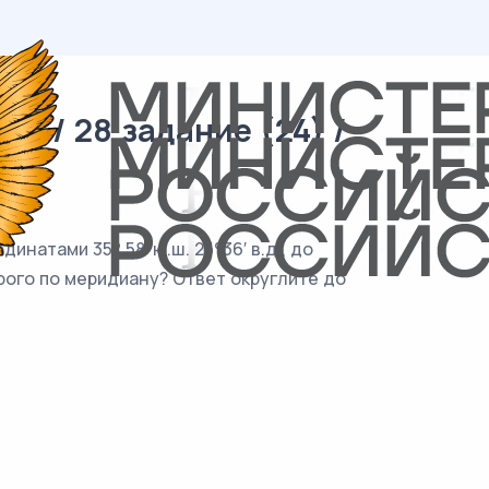
я / 28 задание (24) /
натами 35° 58′ ю.ш. 25°36′ в.д., до
строго по меридиану? Ответ округлите до