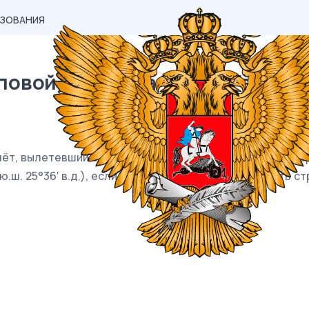
АЗОВАНИЯ
вой) материал ЕГЭ / Географи
т, вылетевший с корабля, находящегося в точке с коорди
ю.ш. 25°36′ в.д.), если известно, что он будет лететь 