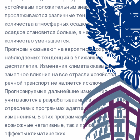
устойчивым положительным значениям. При этом
прослеживаются различные тенденции изменения
количества атмосферных осадков. На севере
осадков становится больше, а на юге их
количество уменьшается.
Прогнозы указывают на вероятное сохранение
наблюдаемых тенденций в ближайшие
десятилетия. Изменения климата оказывают
заметное влияние на все отрасли хозяйства, и
речной транспорт не является исключением.
Прогнозируемые дальнейшие изменения климата
учитываются в разрабатываемых в нашей стране
отраслевых программах адаптации климатическим
изменениям. В этих программах учитываются как
возможные негативные, так и положительные
эффекты климатических