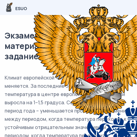
ESUO
Экзаменационный (типовой)
материал ЕГЭ / География / 29
задание (24) / 80
Климат европейской части России быстро
меняется. За последние 30 лет средняя годовая
температура в центре европейской части России
выросла на 1–1,5 градуса. Сокращается холодный
период года – уменьшается промежуток времени
между периодом, когда температура переходит к
устойчивым отрицательным значениям, и
периодом, когда температура переходит к