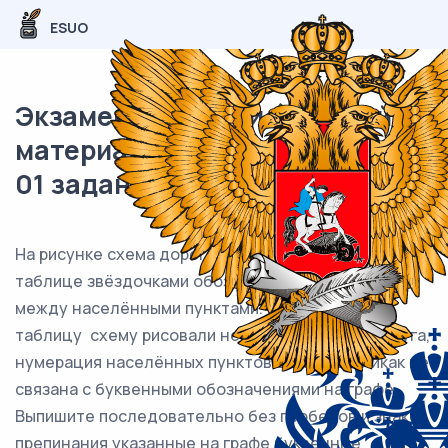
ESUO
Экзаменационный (типовой)
материал ЕГЭ / Информатика /
01 задание (24) / 53
На рисунке схема дорог изображена в виде графа, в
таблице звёздочками обозначено наличие дороги
между населёнными пунктами. Так как
таблицу схему рисовали независимо друг от друга,
нумерация населённых пунктов в таблице никак не
связана с буквенными обозначениями на графе.
Выпишите последовательно без пробелов и знаков
препинания указанные на графе буквенные