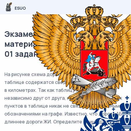
ESUO
Экзаменационный (типовой)
материал ЕГЭ / Информатика /
01 задание (24) / 55
На рисунке схема дорог изображена в виде графа, в
таблице содержатся сведения о длине этих дорог
в километрах. Так как таблицу и схему рисовали
независимо друг от друга, нумерация населённых
пунктов в таблице никак не связана с буквенными
обозначениями на графе. Известно, что дорога АБ
длиннее дороги ЖИ. Определите длину дороги ВД.