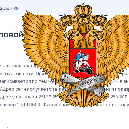
АЗОВАНИЯ
овой) материал ЕГЭ / Информа
и называется двоичное число, определяющее, какая част
зла в этой сети. При этом в маске сначала (в старших ра
аписывается по тем же правилам, что и IP-адрес, — в в
 Адрес сети получается в результате применения пораз
рес узла равен 231.32.255.131, а маска равна 255.255.240
ети равен 113.191.160.0. Каково наименьшее возможное ко
__.