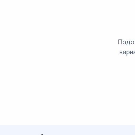
Подо
вари