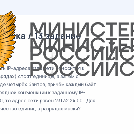
тика / 13 задание
ь IP-адреса узла сети относится к
зрядах) стоят единицы, а затем с
иде четырёх байтов, причём каждый байт
рядной конъюнкции к заданному IP-
.0, то адрес сети равен 231.32.240.0. Для
личество единиц в разрядах маски?