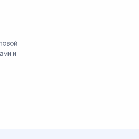
повой
ами и