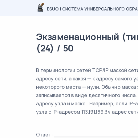
ESUO
| СИСТЕМА УНИВЕРСАЛЬНОГО ОБР
Экзаменационный (тип
(24) / 50
В терминологии сетей TCP/IP маской сет
адресу сети, а какая — к адресу самого у
некоторого места — нули. Обычно маска з
записывается в виде десятичного числа.
адресу узла и маске. Например, если IP-ад
узла с IP-адресом 113.191.169.34 адрес с
Ответ: _________________________