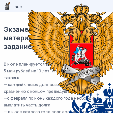
ESUO
Экзаменационный (типовой)
материал ЕГЭ / профиль / 15
задание / 51
В июле планируется взять кредит в банке на сумму
5 млн рублей на 10 лет. Условия его возврата
таковы:
— каждый январь долг возрастает на 16 % по
сравнению с концом предыдущего года;
—с февраля по июнь каждого года необходимо
выплатить часть долга;
— в июле каждого года долг должен быть на одну и