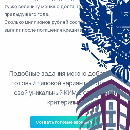
ту же величину меньше долга на июль
предыдущего года.
Сколько миллионов рублей составит общая сумма
выплат после погашения кредита?
Подобные задания можно добавить в
готовый типовой вариант и получить
свой уникальный КИМ с ответами и
критериями.
Создать готовые варианты