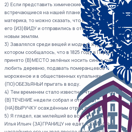
2) Если представить химические элементы,
встречающиеся на нашей планете, (В)ВИДЕ
материка, то можно сказать, что мы давно потеряли
его (ИЗ)ВИДУ и отправились в открытое плавание к
новым землям.
3) Завалялся среди вещей и модный журнал, в
котором сообщалось, что в 1825 году в Париже
принято (В)МЕСТО зелёных носить синие очки,
любить деревню, подавать померанцевое
мороженое и в общественных купальнях
(ПО)ОБЕЗЬЯНЬИ прыгать в воду.
4) Тем временем стало известно, что губернатор
(В)ТЕЧЕНИЕ недели собрал и отправил
(НА)ВЫРУЧКУ осаждённым отряд пехоты.
5) Я глядел, как милейший во всех отношениях
Илья Ильич (ЗА)ГРАНИЦУ не едет, СКОЛЬ(БЫ)
настойчиво его ни звал просто приятный Штольц, и