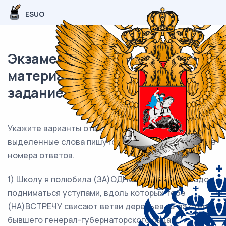
ESUO
Экзаменационный (типовой)
материал ЕГЭ / Русский / 14
задание (24) / 154
Укажите варианты ответов, в которых все
выделенные слова пишутся
РАЗДЕЛЬНО.
Запишите
номера ответов.
1) Школу я полюбила (ЗА)ОДНО то, что к ней надо
подниматься уступами, вдоль которых тебе
(НА)ВСТРЕЧУ свисают ветви деревьев из-за стен
бывшего генерал-губернаторского сада.