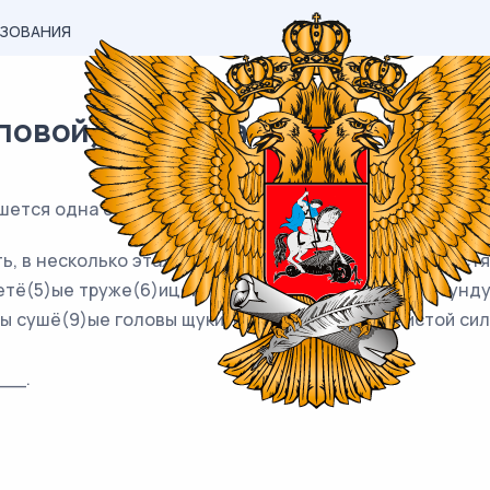
АЗОВАНИЯ
вой) материал ЕГЭ / Русский /
ишется одна буква
Н
.
ть, в несколько этажей завале(2)ая подушками и шерст
тё(5)ые труже(6)ицей Мартой, а около кровати – сундук
)ы сушё(9)ые головы щуки, охраняющие от нечистой сил
__.