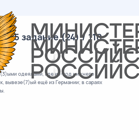
 15 задание (24) / 110
я(3)ыми одеялами, где из-под нижнего
, вывезе(7)ый ещё из Германии; в сараях
ы.