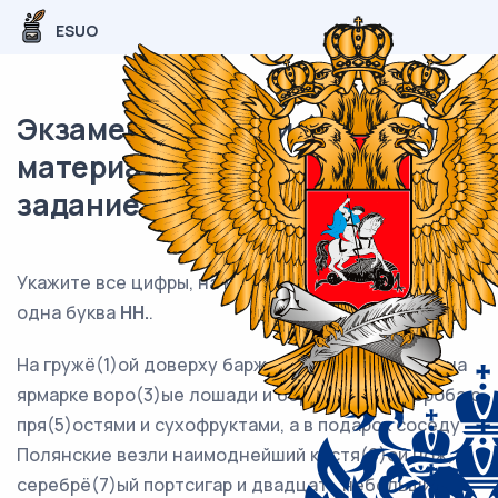
ESUO
Экзаменационный (типовой)
материал ЕГЭ / Русский / 15
задание (24) / 109
Укажите все цифры, на месте которых пишется
одна буква
НН.
.
На гружё(1)ой доверху барже плыли купле(2)ые на
ярмарке воро(3)ые лошади и берестя(4)ые короба с
пря(5)остями и сухофруктами, а в подарок соседу
Полянские везли наимоднейший костя(6)ой нож,
серебрё(7)ый портсигар и двадцать небольших