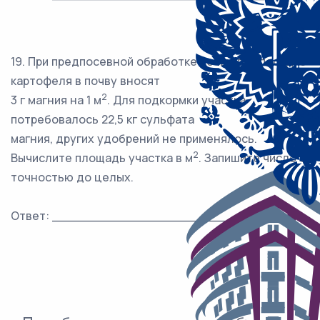
19. При предпосевной обработке почвы при посадке
картофеля в почву вносят
2
3 г магния на 1 м
. Для подкормки участка
потребовалось 22,5 кг сульфата
магния, других удобрений не применялось.
2
Вычислите площадь участка в м
. Запишите число с
точностью до целых.
2
Ответ: ___________________________м
.