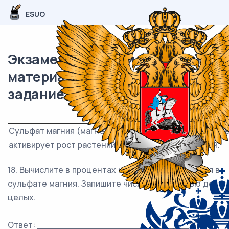
ESUO
Экзаменационный (типовой)
материал ОГЭ / Химия / 18-19
задание (24) / 47
Сульфат магния (магнезия) – химическое соединени
активирует рост растений и защиту их от болезней.
18. Вычислите в процентах массовую долю магния в
сульфате магния. Запишите число с точностью до
целых.
Ответ: ___________________________% .