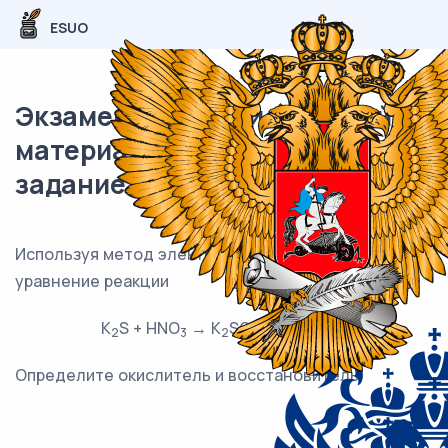
ESUO
Экзаменационный (типовой)
материал ОГЭ / Химия / 20
задание (24) / 71
Используя метод электронного баланса, составьте
уравнение реакции
K
S + HNO
→ K
SO
+ NO + H
O
2
3
2
4
2
Определите окислитель и восстановитель.