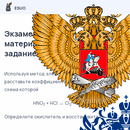
ESUO
Экзаменационный (типовой)
материал ОГЭ / Химия / 20
задание (24) / 72
Используя метод электронного баланса,
расставьте коэффициенты в уравнении реакции,
схема которой
HNO
+ HCl → Cl
+ NO + H
O
3
2
2
Определите окислитель и восстановитель.