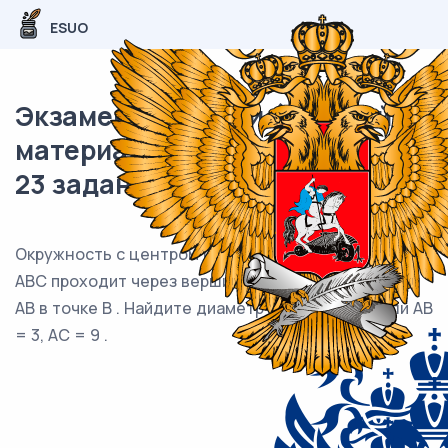
ESUO
Экзаменационный (типовой)
материал ОГЭ / Математика /
23 задания (24) / 80
Окружность с центром на стороне AC треугольника
ABC проходит через вершину C и касается прямой
AB в точке B . Найдите диаметр окружности, если AB
= 3, AC = 9 .