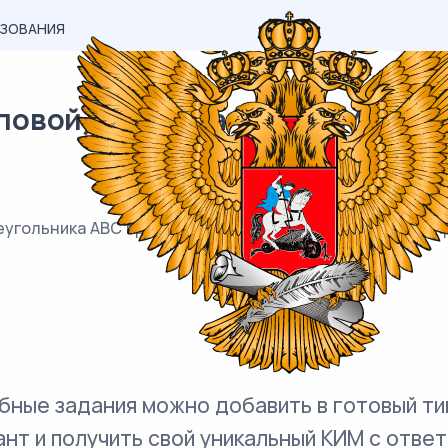
АЗОВАНИЯ
овой) материал ОГЭ / Математ
угольника ABC проходит через вершину C и касается пр
бные задания можно добавить в готовый ти
ант и получить свой уникальный КИМ с ответ