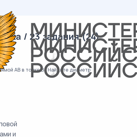
ика / 23 задания (24)
ямой AB в точке B . Найдите диаметр
повой
ами и