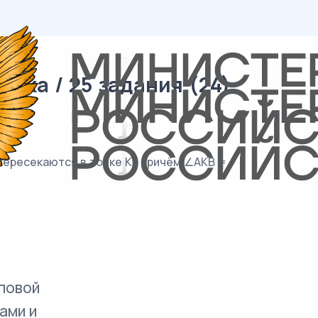
ика / 25 задания (24)
пересекаются в точке K , причём ∠AKB =
повой
ами и