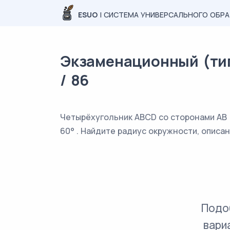
ESUO
| СИСТЕМА УНИВЕРСАЛЬНОГО ОБР
Экзаменационный (тип
/ 86
Четырёхугольник ABCD со сторонами AB =
60° . Найдите радиус окружности, описа
Подо
вари