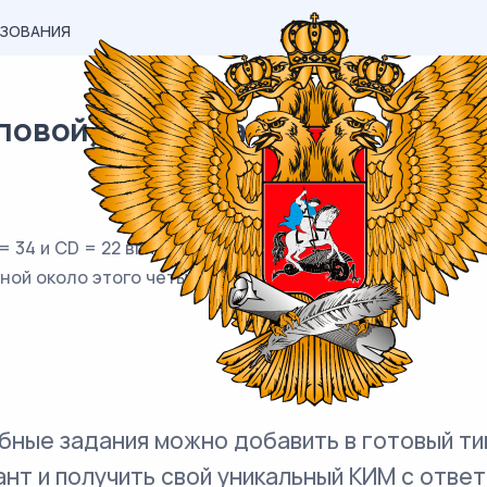
АЗОВАНИЯ
овой) материал ОГЭ / Математ
 34 и CD = 22 вписан в окружность. Диагонали AC и BD 
нной около этого четырёхугольника.
бные задания можно добавить в готовый ти
ант и получить свой уникальный КИМ с ответ