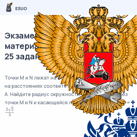
ESUO
Экзаменационный (типовой)
материал ОГЭ / Математика /
25 задания (24) / 87
Точки M и N лежат на стороне AC треугольника ABC
на расстояниях соответственно 9 и 32 от вершины
A. Найдите радиус окружности, проходящей через
точки M и N и касающейся луча AB, если cos∠BAC =
√
2
2
2
2
3
3