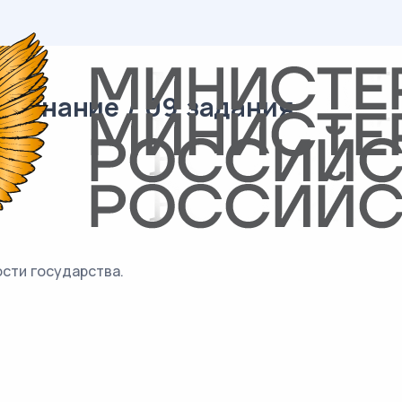
вознание / 09 задания
сти государства.