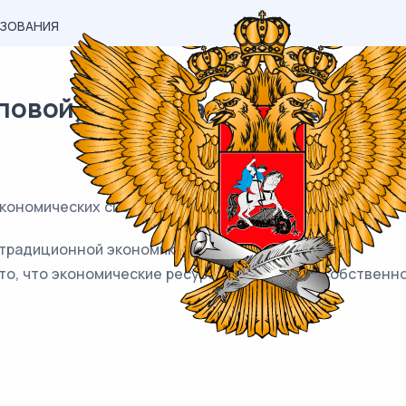
АЗОВАНИЯ
овой) материал ОГЭ / общест
экономических систем?
 традиционной экономике не менялись веками.
то, что экономические ресурсы находятся в собственно