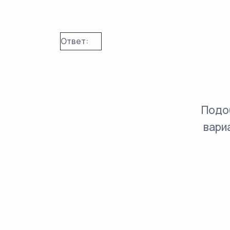
Ответ:
Подо
вари