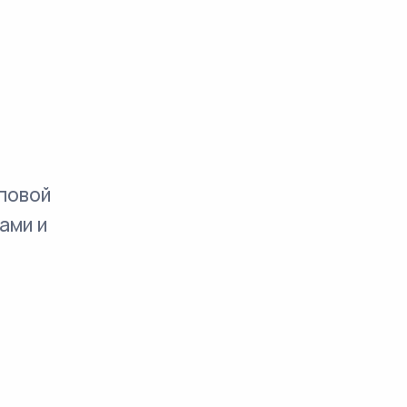
повой
ами и