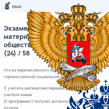
ESUO
Экзаменационный (типовой)
материал ОГЭ /
обществознание / 10 задания
(24) / 58
Что из перечисленного является примером
горизонтальной социальной мобильности?
1) учитель математики переквалифицировался в
учителя химии
2) программист получил должность начальника
отдела