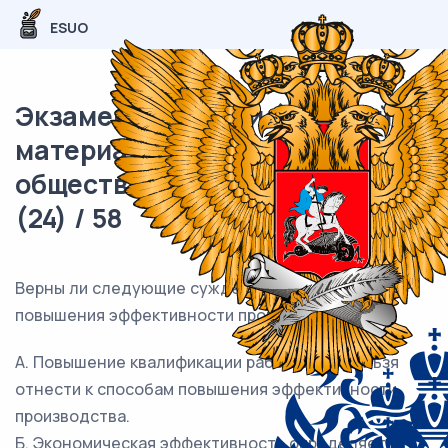
ESUO
Экзаменационный (типовой)
материал ОГЭ /
обществознание / 09 задания
(24) / 58
Верны ли следующие суждения о способах
повышения эффективности производства?
А. Повышение квалификации работников нельзя
отнести к способам повышения эффективности
производства.
Б. Экономическая эффективность определяется