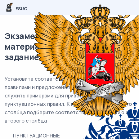
ESUO
Экзаменационный (типовой)
материал ОГЭ / Русский / 04
задание (24) / 23
Установите соответствие между пунктуационными
правилами и предложениями, которые могут
служить примерами для приведённых
пунктуационных правил. К каждой позиции первого
столбца подберите соответствующую позицию из
второго столбца
ПУНКТУАЦИОННЫЕ