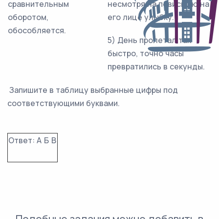
сравнительным
несмотря на повисшую на
оборотом,
его лице улыбку.
обособляется.
5) День пролетал так
быстро, точно часы
превратились в секунды.
Запишите в таблицу выбранные цифры под
соответствующими буквами.
Ответ:
А
Б
В