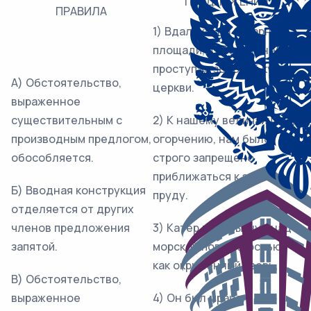
ПРЕДЛОЖЕНИЯ
ПРАВИЛА
1) Вдалеке, на базарной
площади, в тёмном небе
проступал золотой купол
А) Обстоятельство,
церкви.
выраженное
существительным с
2) К нашему величайшему
производным предлогом,
огорчению, нам было
обособляется.
строго запрещено
приближаться к этому
Б) Вводная конструкция
пруду.
отделяется от других
членов предложения
3) Катер подпрыгнул над
запятой.
морской поверхностью,
как окрылённый зверь.
В) Обстоятельство,
выраженное
4) Он был мрачен,