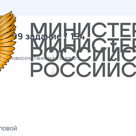
/ 09 задание / 194
ным словосочетанием со связью
повой