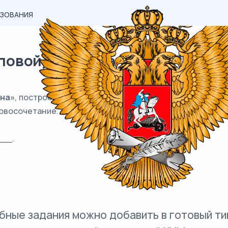
АЗОВАНИЯ
овой) материал ОГЭ / Русский 
яна»
, построенное на основе согласования, синонимич
овосочетание.
__.
бные задания можно добавить в готовый ти