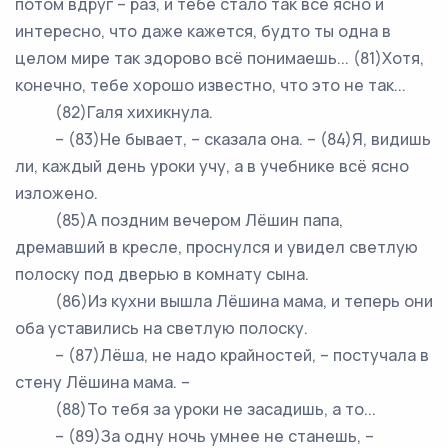
потом вдруг – раз, и тебе стало так всё ясно и
интересно, что даже кажется, будто ты одна в
целом мире так здорово всё понимаешь... (81)Хотя,
конечно, тебе хорошо известно, что это не так...
(82)Галя хихикнула.
– (83)Не бывает, – сказала она. – (84)Я, видишь
ли, каждый день уроки учу, а в учебнике всё ясно
изложено.
(85)А поздним вечером Лёшин папа,
дремавший в кресле, проснулся и увидел светлую
полоску под дверью в комнату сына.
(86)Из кухни вышла Лёшина мама, и теперь они
оба уставились на светлую полоску.
– (87)Лёша, не надо крайностей, – постучала в
стену Лёшина мама. –
(88)То тебя за уроки не засадишь, а то...
– (89)За одну ночь умнее не станешь, –