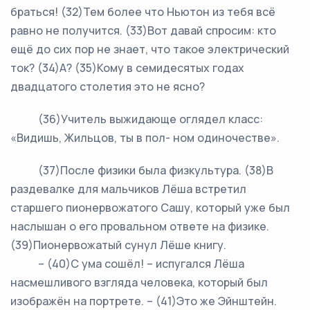
браться! (32)Тем более что Ньютон из тебя всё
равно не получится. (33)Вот давай спросим: кто
ещё до сих пор не знает, что такое электрический
ток? (34)А? (35)Кому в семидесятых годах
двадцатого столетия это не ясно?
(36)Учитель выжидающе оглядел класс:
«Видишь, Жильцов, ты в пол- ном одиночестве».
(37)После физики была физкультура. (38)В
раздевалке для мальчиков Лёша встретил
старшего пионервожатого Сашу, который уже был
наслышан о его провальном ответе на физике.
(39)Пионервожатый сунул Лёше книгу.
– (40)С ума сошёл! – испугался Лёша
насмешливого взгляда человека, который был
изображён на портрете. – (41)Это же Эйнштейн.