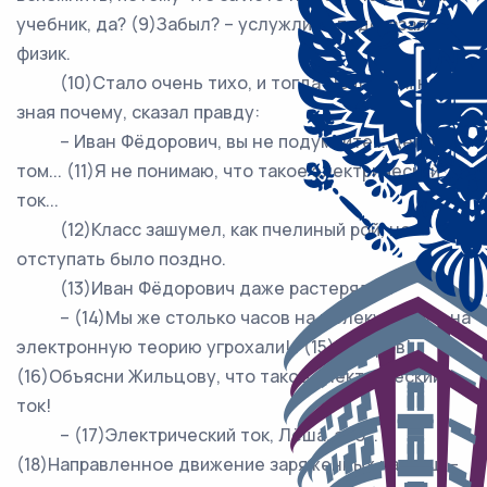
учебник, да? (9)Забыл? – услужливо подсказал
физик.
(10)Стало очень тихо, и тогда Лёша, сам не
зная почему, сказал правду:
– Иван Фёдорович, вы не подумайте... дело в
том... (11)Я не понимаю, что такое электрический
ток...
(12)Класс зашумел, как пчелиный рой, но
отступать было поздно.
(13)Иван Фёдорович даже растерялся.
– (14)Мы же столько часов на молекулярку и на
электронную теорию угрохали!.. (15)Костров!
(16)Объясни Жильцову, что такое электрический
ток!
– (17)Электрический ток, Лёша, это...
(18)Направленное движение заряженных частиц, –