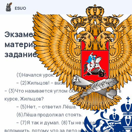
ESUO
Экзаменационный (типовой)
материал ОГЭ / Русский / 10-13
задание / 131
(1)Начался урок.
– (2)Жильцов! – вызвал Лёшу Иван Фёдорович.
– (3)Что называется углом склонения? (4)Ты не в
курсе, Жильцов?
– (5)Нет, – ответил Лёша.
(6)Лёша продолжал стоять.
– (7)Я так и думал. (8)Ты не можешь
вспомнить, потому что за лето ни разу не раскрыл