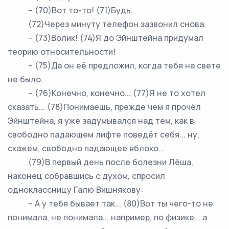
– (70)Вот то-то! (71)Будь.
(72)Через минуту телефон зазвонил снова.
– (73)Волик! (74)Я до Эйнштейна придумал
теорию относительности!
– (75)Да он её предложил, когда тебя на свете
не было.
– (76)Конечно, конечно... (77)Я не то хотел
сказать... (78)Понимаешь, прежде чем я прочёл
Эйнштейна, я уже задумывался над тем, как в
свободно падающем лифте поведёт себя... ну,
скажем, свободно падающее яблоко...
(79)В первый день после болезни Лёша,
наконец собравшись с духом, спросил
одноклассницу Галю Вишнякову:
– А у тебя бывает так... (80)Вот ты чего-то не
понимала, не понимала... например, по физике... а