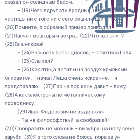
сказал он солидным басом.
– (19)Чего вдруг эти вредные, непоседливые
частицы ни с того ни с сего решили двигаться?
(20)Помните, я образный пример приводил?
(21)Насчёт мошкары и ветра... (22)Что их гонит?
(23)Вишнякова!
– (24)Разность потенциалов, – ответила Галя.
– (25)Слыхал?
– (26)Как птица летит и на воздух крыльями
опирается, – начал Лёша очень искренне, – я
представляю... (27)Пар на поршень давит – вижу...
(28)А как электроны по металлическому
проводнику...
(29)Иван Фёдорович не выдержал:
– Ты не философствуй, а соображай!
(30)Сообразить не можешь – вызубри, на носу себе
заруби. (31)Я этого слова не боюсь, пора за ум