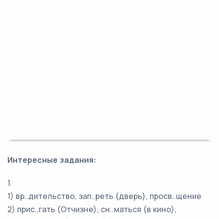
Интересные задания:
1.
1) вр..дительство, зап..реть (дверь), просв..щение
2) прис..гать (Отчизне), сн..маться (в кино),