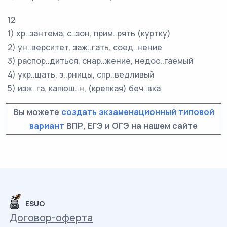
12
1) хр..зантема, с..зон, прим..рять (куртку)
2) ун..верситет, заж..гать, соед..нение
3) распор..диться, снар..жение, недос..гаемый
4) укр..щать, з..рницы, спр..ведливый
5) изж..га, капюш..н, (крепкая) беч..вка
Вы можете
создать экзаменационный типовой
вариант
ВПР, ЕГЭ и ОГЭ на нашем сайте
ESUO
Договор-оферта