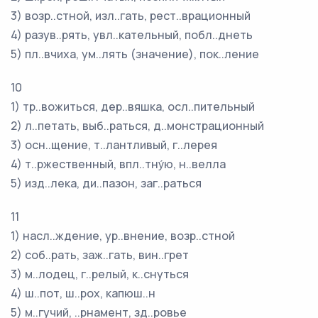
3) возр..стной, изл..гать, рест..врационный
4) разув..рять, увл..кательный, побл..днеть
5) пл..вчиха, ум..лять (значение), пок..ление
10
1) тр..вожиться, дер..вяшка, осл..пительный
2) л..петать, выб..раться, д..монстрационный
3) осн..щение, т..лантливый, г..лерея
4) т..ржественный, впл..тну́ю, н..велла
5) изд..лека, ди..пазон, заг..раться
11
1) насл..ждение, ур..внение, возр..стной
2) соб..рать, заж..гать, вин..грет
3) м..лодец, г..релый, к..снуться
4) ш..пот, ш..рох, капюш..н
5) м..гучий, ..рнамент, зд..ровье