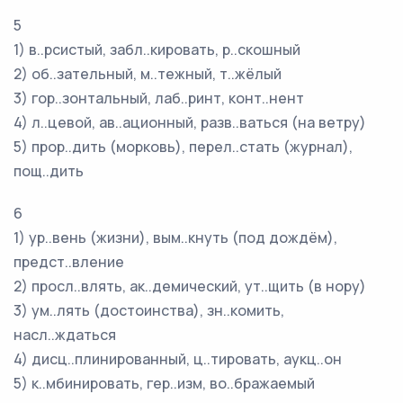
5
1) в..рсистый, забл..кировать, р..скошный
2) об..зательный, м..тежный, т..жёлый
3) гор..зонтальный, лаб..ринт, конт..нент
4) л..цевой, ав..ационный, разв..ваться (на ветру)
5) прор..дить (морковь), перел..стать (журнал),
пощ..дить
6
1) ур..вень (жизни), вым..кнуть (под дождём),
предст..вление
2) просл..влять, ак..демический, ут..щить (в нору)
3) ум..лять (достоинства), зн..комить,
насл..ждаться
4) дисц..плинированный, ц..тировать, аукц..он
5) к..мбинировать, гер..изм, во..бражаемый