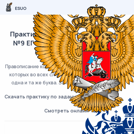
ESUO
Практика - тренажер по заданиям
№9 ЕГЭ 2024 по русскому языку
(задания и ответы)
Правописание корней. Укажите варианты ответов, в
которых во всех словах одного ряда пропущена
одна и та же буква. Запишите номера ответов.
Скачать практику по заданиям:
Скачать
Смотреть онлайн