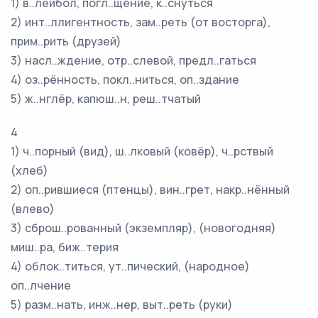
1) в..лейбол, погл..щение, к..снуться
2) инт..ллигентность, зам..реть (от восторга),
прим..рить (друзей)
3) насл..ждение, отр..слевой, предл..гаться
4) оз..рённость, покл..ниться, оп..здание
5) ж..нглёр, капюш..н, реш..тчатый
4
1) ч..порный (вид), ш..лковый (ковёр), ч..рствый
(хлеб)
2) оп..рившиеся (птенцы), вин..грет, накр..нённый
(влево)
3) сброш..рованный (экземпляр), (новогодняя)
миш..ра, биж..терия
4) облок..титься, ут..пический, (народное)
оп..лчение
5) разм..нать, инж..нер, выт..реть (руки)