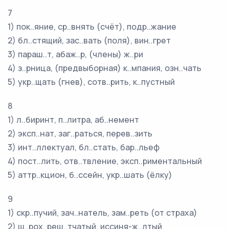
7
1) пок..яние, ср..внять (счёт), подр..жание
2) бл..стящий, зас..вать (поля), вин..грет
3) параш..т, абаж..р, (члены) ж..ри
4) з..рница, (предвыборная) к..мпания, озн..чать
5) укр..щать (гнев), сотв..рить, к..пустный
8
1) л..биринт, п..литра, аб..немент
2) эксп..нат, заг..раться, перев..зить
3) инт..ллектуал, бл..стать, бар..льеф
4) пост..лить, отв..твление, эксп..риментальный
5) аттр..кцион, б..ссейн, укр..шать (ёлку)
9
1) скр..пучий, зач..натель, зам..реть (от страха)
2) ш..рох, реш..тчатый, иссиня-ж..лтый