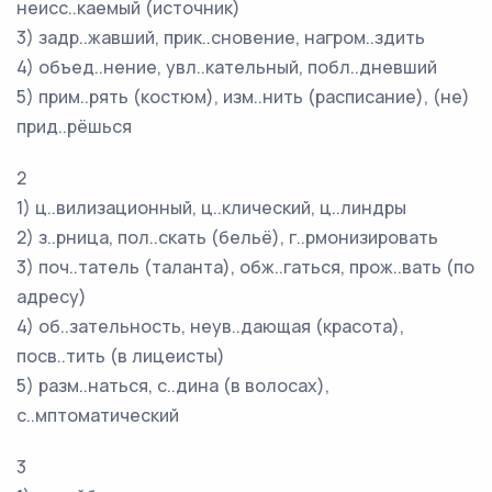
неисс..каемый (источник)
3) задр..жавший, прик..сновение, нагром..здить
4) объед..нение, увл..кательный, побл..дневший
5) прим..рять (костюм), изм..нить (расписание), (не)
прид..рёшься
2
1) ц..вилизационный, ц..клический, ц..линдры
2) з..рница, пол..скать (бельё), г..рмонизировать
3) поч..татель (таланта), обж..гаться, прож..вать (по
адресу)
4) об..зательность, неув..дающая (красота),
посв..тить (в лицеисты)
5) разм..наться, с..дина (в волосах),
с..мптоматический
3