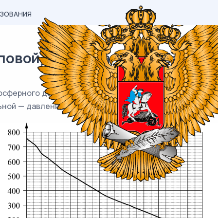
АЗОВАНИЯ
вой) материал ЕГЭ / База / 03
осферного давления от высоты над уровнем моря. На г
ьной — давление в миллиметрах ртутного столба.