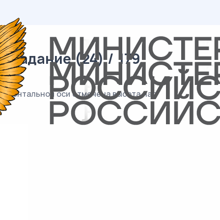
 задание (24) / 179
оризонтальной оси отмечена высота над