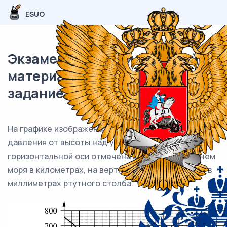
ESUO
Экзаменационный (типовой)
материал ЕГЭ / База / 03
задание (24) / 181
На графике изображена зависимость атмосферного
давления от высоты над уровнем моря. На
горизонтальной оси отмечена высота над уровнем
моря в километрах, на вертикальной — давление в
миллиметрах ртутного столба.