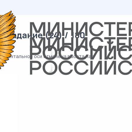
 задание (24) / 180
оризонтальной оси отмечена высота над