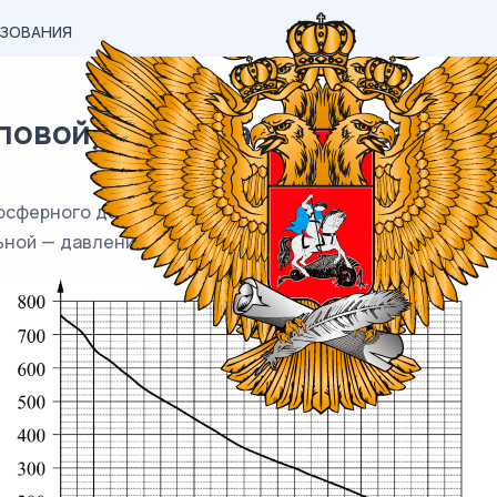
АЗОВАНИЯ
вой) материал ЕГЭ / База / 03
осферного давления от высоты над уровнем моря. На г
ьной — давление в миллиметрах ртутного столба.