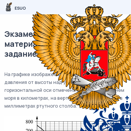
ESUO
Экзаменационный (типовой)
материал ЕГЭ / База / 03
задание (24) / 182
На графике изображена зависимость атмосферного
давления от высоты над уровнем моря. На
горизонтальной оси отмечена высота над уровнем
моря в километрах, на вертикальной — давление в
миллиметрах ртутного столба.